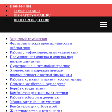
8 800 4444 801
+7 (926) 188-58-92
GIZ-SAFETY@MAIL.RU
ПН-ПТ С 9-00 ДО 17-00
Защитный комбинезон
Фармацевтическая промышленность и
лаборатории
Работы с нефтехимическими установками
Промышленная очистка и очистка под
низким давлением
Судостроение и автомобилестроение
Химическая и фармацевтическая
промышленность: костюм химзащиты
Работа с красками и лаками: костюм маляра
Сельское хозяйство и садоводство
Борьба с вредителями
Комбинезон для защиты от статики
Работа с асбестом и демонтаж
Уборка загрязненных участков
Комбинезон для отбора проб
Животноводство и ветеринария