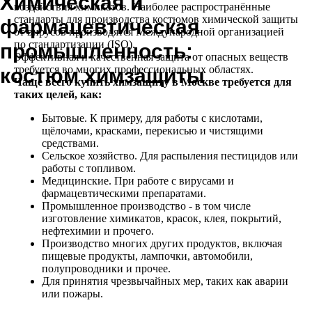
Химическая и
воздействия химикатов. Наиболее распространённые
стандарты для производства костюмов химической защиты
фармацевтическая
от вирусов производятся Международной организацией
по стандартизации (ISO).
промышленность:
Эффективная и качественная защита от опасных веществ
требуется во многих профессиональных областях.
костюм химзащиты
Чаще всего купить химзащиту в Москве требуется для
таких целей, как:
Бытовые. К примеру, для работы с кислотами,
щёлочами, красками, перекисью и чистящими
средствами.
Сельское хозяйство. Для распыления пестицидов или
работы с топливом.
Медицинские. При работе с вирусами и
фармацевтическими препаратами.
Промышленное производство - в том числе
изготовление химикатов, красок, клея, покрытий,
нефтехимии и прочего.
Производство многих других продуктов, включая
пищевые продукты, лампочки, автомобили,
полупроводники и прочее.
Для принятия чрезвычайных мер, таких как аварии
или пожары.