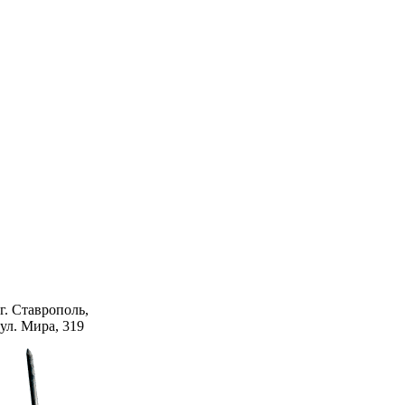
У вас появились вопросы?
г. Ставрополь,
Пожалуйста заполните необходимые поля, мы Вам перезво
ул. Мира, 319